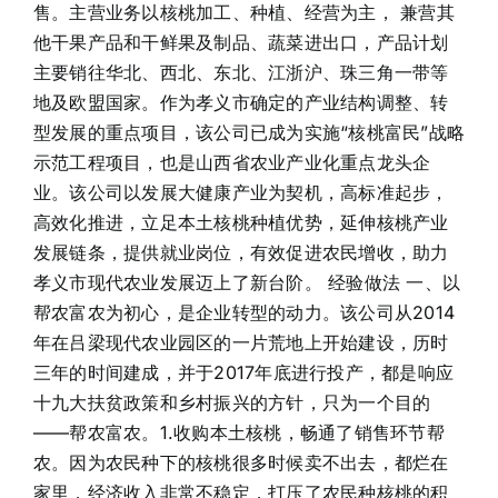
售。主营业务以核桃加工、种植、经营为主， 兼营其
他干果产品和干鲜果及制品、蔬菜进出口，产品计划
主要销往华北、西北、东北、江浙沪、珠三角一带等
地及欧盟国家。作为孝义市确定的产业结构调整、转
型发展的重点项目，该公司已成为实施“核桃富民”战略
示范工程项目，也是山西省农业产业化重点龙头企
业。该公司以发展大健康产业为契机，高标准起步，
高效化推进，立足本土核桃种植优势，延伸核桃产业
发展链条，提供就业岗位，有效促进农民增收，助力
孝义市现代农业发展迈上了新台阶。 经验做法 一、以
帮农富农为初心，是企业转型的动力。该公司从2014
年在吕梁现代农业园区的一片荒地上开始建设，历时
三年的时间建成，并于2017年底进行投产，都是响应
十九大扶贫政策和乡村振兴的方针，只为一个目的
——帮农富农。1.收购本土核桃，畅通了销售环节帮
农。因为农民种下的核桃很多时候卖不出去，都烂在
家里，经济收入非常不稳定，打压了农民种核桃的积