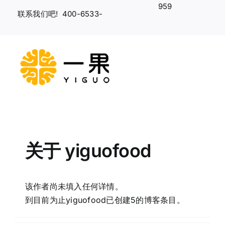
跳
959
联系我们吧! 400-6533-
到
内
容
切
换
一果首页
导
关于一果
航
关于
yiguofood
公司荣誉
一果新闻
该作者尚未填入任何详情。
到目前为止yiguofood已创建5的博客条目。
产品服务